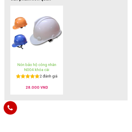
Nón bảo hộ công nhân
N004 khóa cài
2
đánh giá
Được xếp
28.000
VND
hạng
5.00
5
sao