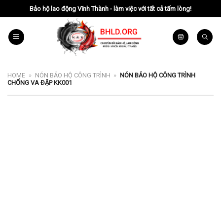
Chuyển
Bảo hộ lao động Vĩnh Thành - làm việc với tất cả tấm lòng!
đến
nội
dung
HOME
»
NÓN BẢO HỘ CÔNG TRÌNH
»
NÓN BẢO HỘ CÔNG TRÌNH
CHỐNG VA ĐẬP KK001