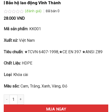
| Bảo hộ lao động Vĩnh Thành
(đánh giá)
Đã bán
0
Được
28.000
VND
xếp
hạng
Mã sản phẩm
: KK001
0.0
5
sao
Xuất xứ:
Việt Nam
Tiêu chuẩn:
★TCVN 6407-1998,★CE EN 397 ★ANSI Z89
Chất Liệu:
HDPE
Loại
: Khóa cài
Màu sắc:
Cam, Trắng, Xanh, Vàng, Đỏ
Nón bảo hộ công trình chống va đập KK001 số lượng
MUA NGAY