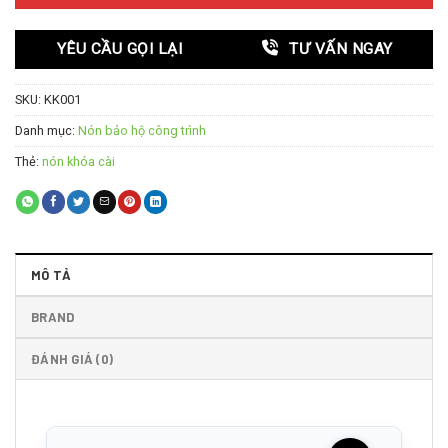
YÊU CẦU GỌI LẠI
TƯ VẤN NGAY
SKU:
KK001
Danh mục:
Nón bảo hộ công trình
Thẻ:
nón khóa cài
MÔ TẢ
BRAND
ĐÁNH GIÁ (0)