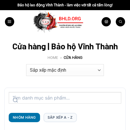
Chuyển
Bảo hộ lao động Vĩnh Thành - làm việc với tất cả tấm lòng!
đến
nội
dung
Cửa hàng | Bảo hộ Vĩnh Thành
HOME
»
CỬA HÀNG
NHÓM HÀNG
SẮP XẾP A - Z