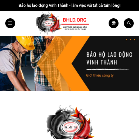
Chuyển
Bảo hộ lao động Vĩnh Thành - làm việc với tất cả tấm lòng!
đến
nội
dung