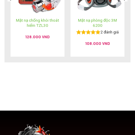
Mặt nạ chống khói thoát
Mặt nạ phòng độc 3M
hiểm TZL30
6200
2
đánh giá
128.000
VND
Được xếp
108.000
VND
hạng
5.00
5
sao