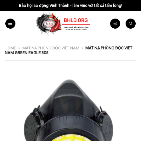
Chuyển
Bảo hộ lao động Vĩnh Thành - làm việc với tất cả tấm lòng!
đến
nội
dung
HOME
»
MẶT NẠ PHÒNG ĐỘC VIỆT NAM
»
MẶT NẠ PHÒNG ĐỘC VIỆT
NAM GREEN EAGLE 305