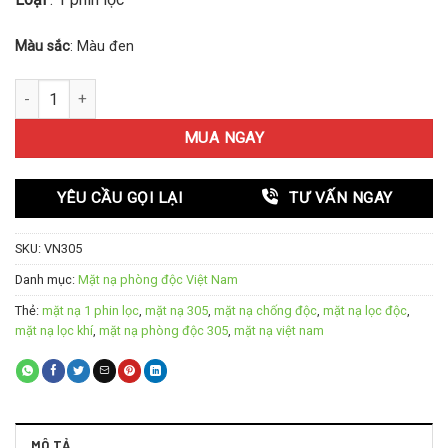
Màu sắc
: Màu đen
Mặt nạ phòng độc Việt Nam Green Eagle 305 số lượng
MUA NGAY
YÊU CẦU GỌI LẠI
TƯ VẤN NGAY
SKU:
VN305
Danh mục:
Mặt nạ phòng độc Việt Nam
Thẻ:
mặt nạ 1 phin lọc
,
mặt nạ 305
,
mặt nạ chống độc
,
mặt nạ lọc độc
,
mặt nạ lọc khí
,
mặt nạ phòng độc 305
,
mặt nạ việt nam
MÔ TẢ