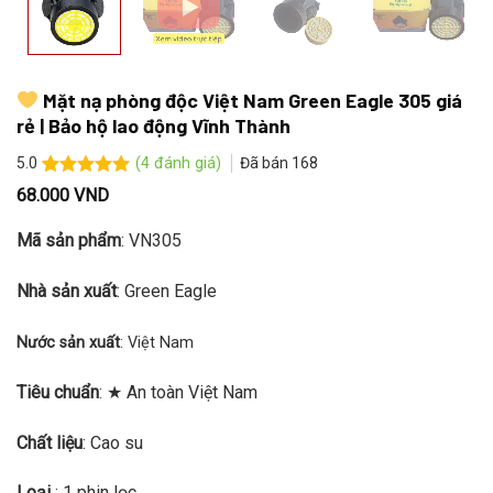
Mặt nạ phòng độc Việt Nam Green Eagle 305 giá
rẻ | Bảo hộ lao động Vĩnh Thành
(
4
đánh giá)
Đã bán
168
5.0
5.0
4
trên 5
68.000
VND
dựa trên
đánh giá
Mã sản phẩm
: VN305
Nhà sản xuất
: Green Eagle
Nước sản xuất
: Việt Nam
Tiêu chuẩn
: ★ An toàn Việt Nam
Chất liệu
: Cao su
Loại
: 1 phin lọc