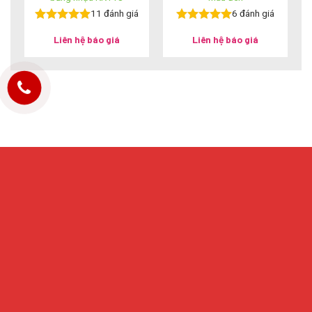
11
đánh giá
6
đánh giá
Được xếp
Được xếp
Liên hệ báo giá
Liên hệ báo giá
hạng
5.00
5
hạng
5.00
5
sao
sao