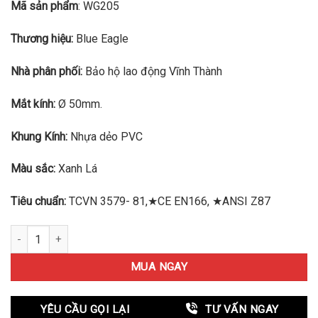
Mã sản phẩm
: WG205
Thương hiệu:
Blue Eagle
Nhà phân phối:
Bảo hộ lao động Vĩnh Thành
Mắt kính:
Ø 50mm.
Khung Kính:
Nhựa dẻo PVC
Màu sắc:
Xanh Lá
Tiêu chuẩn:
TCVN 3579- 81,★CE EN166, ★ANSI Z87
Kính hàn tròn 2 lớp trắng đen WG205 số lượng
MUA NGAY
YÊU CẦU GỌI LẠI
TƯ VẤN NGAY