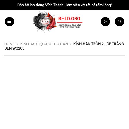
Chuyển
Bảo hộ lao động Vĩnh Thành - làm việc với tất cả tấm lòng!
đến
nội
dung
HOME
»
KÍNH BẢO HỘ CHO THỢ HÀN
»
KÍNH HÀN TRÒN 2 LỚP TRẮNG
ĐEN WG205