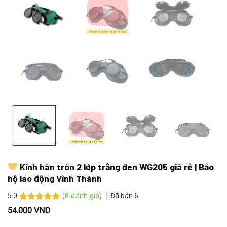
Kính hàn tròn 2 lớp trắng đen WG205 giá rẻ | Bảo
hộ lao động Vĩnh Thành
(
8
đánh giá)
Đã bán
6
5.0
5.0
8
trên 5
54.000
VND
dựa trên
đánh giá