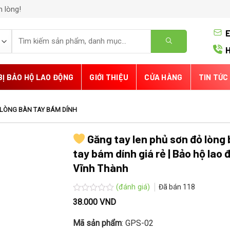
m lòng!
E
Tìm
kiếm:
H
BỊ BẢO HỘ LAO ĐỘNG
GIỚI THIỆU
CỬA HÀNG
TIN TỨC
 LÒNG BÀN TAY BÁM DÍNH
Găng tay len phủ sơn đỏ lòng
tay bám dính giá rẻ | Bảo hộ lao 
Vĩnh Thành
(đánh giá)
Đã bán
118
Được
38.000
VND
xếp
hạng
Mã sản phẩm
: GPS-02
0.0