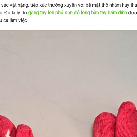
 vác vật nặng, tiếp xúc thường xuyên với bề mặt thô nhám hay tha
. Đó là lý do
găng tay len phủ sơn đỏ lòng bàn tay bám dính
được
u ca làm việc.