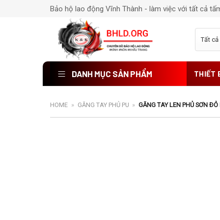
Chuyển
Bảo hộ lao động Vĩnh Thành - làm việc với tất cả tấ
đến
nội
dung
DANH MỤC SẢN PHẨM
THIẾT 
HOME
»
GĂNG TAY PHỦ PU
»
GĂNG TAY LEN PHỦ SƠN ĐỎ