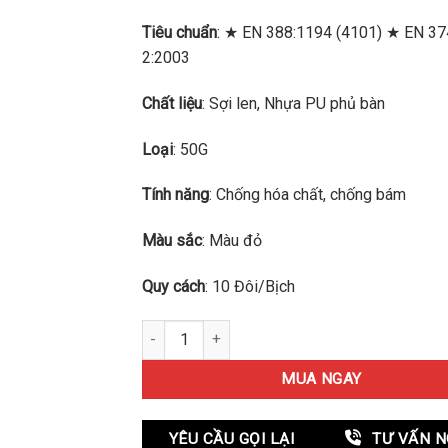
5
sao
Tiêu chuẩn
: ★ EN 388:1194 (4101) ★ EN 37
2:2003
Chất liệu
: Sợi len, Nhựa PU phủ bàn
Loại
: 50G
Tính năng
: Chống hóa chất, chống bám
Màu sắc
: Màu đỏ
Quy cách
: 10 Đôi/Bịch
Găng tay len phủ sơn đỏ lòng bàn tay bám dính
MUA NGAY
YÊU CẦU GỌI LẠI
TƯ VẤN N