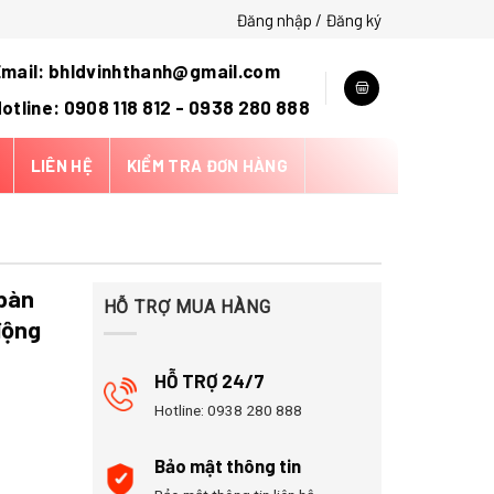
Đăng nhập / Đăng ký
mail: bhldvinhthanh@gmail.com
otline: 0908 118 812 - 0938 280 888
LIÊN HỆ
KIỂM TRA ĐƠN HÀNG
 bàn
HỖ TRỢ MUA HÀNG
động
HỖ TRỢ 24/7
Hotline: 0938 280 888
Bảo mật thông tin