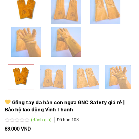
Găng tay da hàn con ngựa GNC Safety giá rẻ |
Bảo hộ lao động Vĩnh Thành
(đánh giá)
Đã bán
108
Được
83.000
VND
xếp
hạng