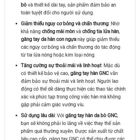
bò
và thiết kế dài tay, sản phẩm đảm bảo an
toàn tuyệt đối cho người sử dụng.
Giảm thiểu nguy cơ bỏng và chấn thương
: Nhờ
khả năng
chống mài mòn
và
chống tia lửa hàn
,
găng tay da hàn con ngựa
này giúp giảm thiểu
các nguy cơ bỏng và chấn thương do tác động
từ tia lửa nóng hoặc kim loại nóng.
Tăng cường sự thoải mái và linh hoạt
: Mặc dù
có thiết kế bảo vệ cao,
găng tay hàn GNC
vẫn
đảm bảo sự thoải mái và linh hoạt. Người lao
động có thể dễ dàng thực hiện các thao tác chính
xác và phức tạp trong công việc hàn mà không
gặp phải cảm giác vướng víu.
Sử dụng lâu dài
: Với
găng tay hàn da bò GNC
,
bạn sẽ không phải lo lắng về việc thay thế sản
phẩm quá thường xuyên. Được sản xuất từ chất
liệu cao cấp, găng tay GNC có thể chịu được các