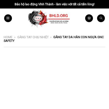
Chuyển
Bảo hộ lao động Vĩnh Thành - làm việc với tất cả tấm lòng!
đến
nội
dung
HOME
»
GĂNG TAY CHỊU NHIỆT
»
GĂNG TAY DA HÀN CON NGỰA GNC
SAFETY