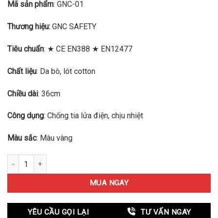
Mã sản phẩm
: GNC-01
0.0
5
sao
Thương hiệu:
GNC SAFETY
Tiêu chuẩn
: ★ CE EN388 ★ EN12477
Chất liệu
: Da bò, lót cotton
Chiều dài
: 36cm
Công dụng
: Chống tia lửa điện, chịu nhiệt
Màu sắc
: Màu vàng
Găng tay da hàn con ngựa GNC Safety số lượng
MUA NGAY
YÊU CẦU GỌI LẠI
TƯ VẤN NGAY