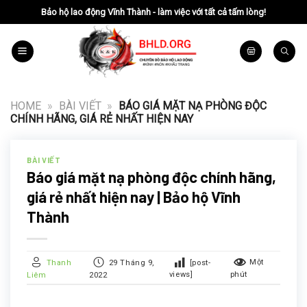
Chuyển
Bảo hộ lao động Vĩnh Thành - làm việc với tất cả tấm lòng!
đến
nội
dung
HOME
»
BÀI VIẾT
»
BÁO GIÁ MẶT NẠ PHÒNG ĐỘC
CHÍNH HÃNG, GIÁ RẺ NHẤT HIỆN NAY
BÀI VIẾT
Báo giá mặt nạ phòng độc chính hãng,
giá rẻ nhất hiện nay | Bảo hộ Vĩnh
Thành
[post-
Một
Thanh
29 Tháng 9,
views]
phút
Liêm
2022